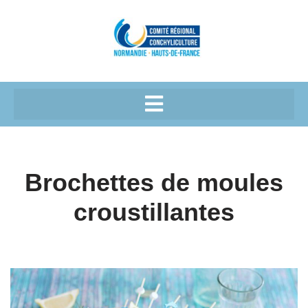
Cookies management panel
Aller
au
contenu
Brochettes de moules
croustillantes