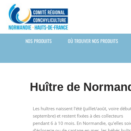
Cookies management panel
Aller
au
contenu
NOS PRODUITS
OÙ TROUVER NOS PRODUITS
Huître de Normand
Les huîtres naissent l’été (juillet/août, voire débu
septembre) et restent fixées à des collecteurs
pendant 6 à 10 mois. En Normandie, qu’elles soi
d’écloserie ou de captage en mer, les bébés huît