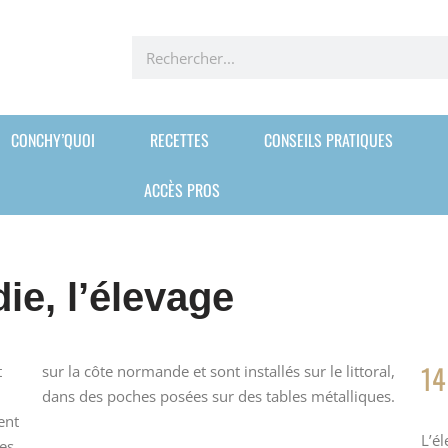
CONCHY’QUOI
RECETTES
CONSEILS PRATIQUES
ACCÈS PROS
ie, l’élevage
14
t
sur la côte normande et sont installés sur le littoral,
dans des poches posées sur des tables métalliques.
ent
L’é
res