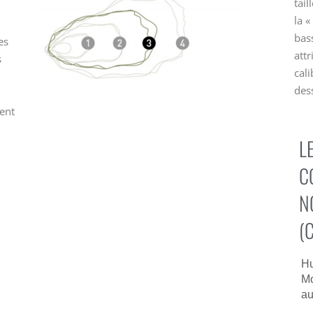
tai
la «
bass
es
attr
s
cali
des
vent
L
C
N
(
Hu
Mo
au